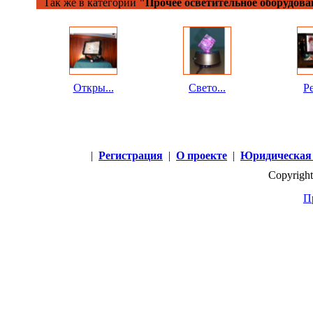
Так же в категории
"Прочее осветительное оборудова
Откры...
Свето...
Ре
|
Регистрация
|
О проекте
|
Юридическая
Copyright
П