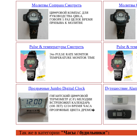
Молитвы Compass Смотреть
Молитвы 
ЦИФРОВОЙ КОМПАС ДЛЯ
РУКОВОДСТВА QIBLA,
ГОВОРЯ 5 РАЗ ЦЕЛОЕ ВРЕМЯ
ПРИЗЫВА К МОЛИТВЕ
Pulse & температуры Смотреть
Pulse & те
Это PULSE RATE MONITOR
TEMPERATURE MONITOR TIME
Прозрачные Jumbo Digital Clock
Путешествие Alarm
ГИГАНТСКИЙ ЦИФРОВОЙ
ТЕРМОМЕТР (C/F) МЕЛОДИИ
ВСТРЕВОЖИЛ КАЛЕНДАРЬ
(100 ЛЕТ) 12/24 ВРЕМЯ ЧАСА
ПРОЗРАЧНЫЕ ЦВЕТА ДРЕМО�
Так же в категории
"Часы / будильники":