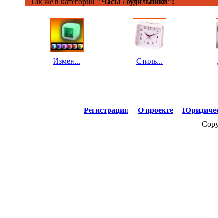
Так же в категории
"Часы / будильники":
Измен...
Стиль...
|
Регистрация
|
О проекте
|
Юридичес
Copy