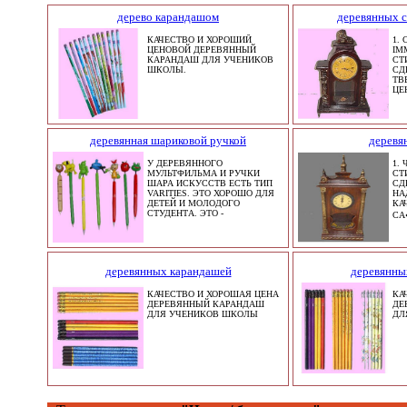
дерево карандашом
деревянных 
КАЧЕСТВО И ХОРОШИЙ
1.
ЦЕНОВОЙ ДЕРЕВЯННЫЙ
IM
КАРАНДАШ ДЛЯ УЧЕНИКОВ
СТ
ШКОЛЫ.
СД
ТВ
ЦЕ
деревянная шариковой ручкой
деревя
У ДЕРЕВЯННОГО
1.
МУЛЬТФИЛЬМА И РУЧКИ
СТ
ШАРА ИСКУССТВ ЕСТЬ ТИП
СД
VARITIES. ЭТО ХОРОШО ДЛЯ
НА
ДЕТЕЙ И МОЛОДОГО
КА
СТУДЕНТА. ЭТО -
СА
деревянных карандашей
деревянны
КАЧЕСТВО И ХОРОШАЯ ЦЕНА
КА
ДЕРЕВЯННЫЙ КАРАНДАШ
ДЕ
ДЛЯ УЧЕНИКОВ ШКОЛЫ
ДЛ