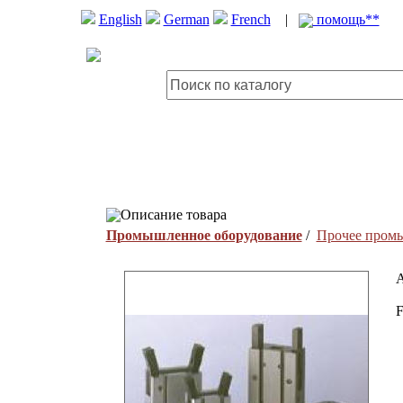
English
German
French
|
помощь**
Описание товара
Промышленное оборудование
/
Прочее пром
A
F