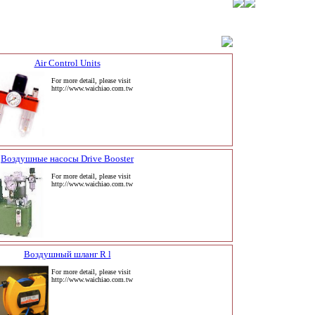
Air Control Units
For more detail, please visit
http://www.waichiao.com.tw
Воздушные насосы Drive Booster
For more detail, please visit
http://www.waichiao.com.tw
Воздушный шланг R l
For more detail, please visit
http://www.waichiao.com.tw