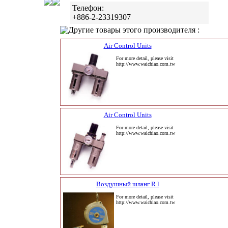
Телефон:
+886-2-23319307
Другие товары этого производителя :
Air Control Units
For more detail, please visit
http://www.waichiao.com.tw
Air Control Units
For more detail, please visit
http://www.waichiao.com.tw
Воздушный шланг R l
For more detail, please visit
http://www.waichiao.com.tw