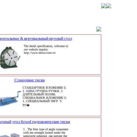
зонтальные & вертикальный круглый стол
The detail specification, welcome to
our website inquiry.
http://www.shiwe.com.tw
Станочные тиски
СТАНДАРТНОЕ ВЛОЖЕНИЕ G
1. ОДНА ГРУППА РУЧКИ. 2.
ДЛИТЕЛЬНЫЙ ПОЛЯК.
СПЕЦИАЛЬНОЕ ВЛОЖЕНИЕ G
1. СПЕЦИАЛЬНЫЙ ТИГР `S
РО�
очный угол fiexed гидравлические тиски
1 . The firm type of angle cooperates
with the strength locked under the
semicircle spheroid, can prevent the