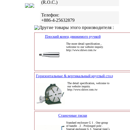
(R.O.C.)
Телефон:
+886-4-25632879
Другие товары этого производителя :
Плоский конец движимого ручкой
The more detail specification ,
welcome to our website inquiry.
http://www.shiwe.com.tw
Горизонтальные & вертикальный круглый стол
The detail specification, welcome to
our website inquiry.
http://www.shiwe.com.tw
Станочные тиски
Standard enclosure G 1 . One group
of handle . 2 . Prolonged pole .
Special enclosure G 1. Special tiger`s