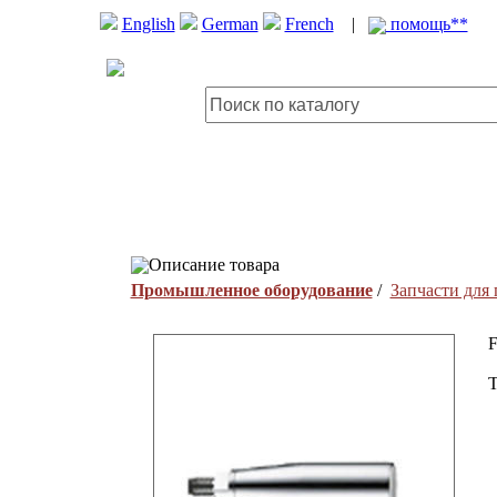
English
German
French
|
помощь**
Описание товара
Промышленное оборудование
/
Запчасти для
F
T