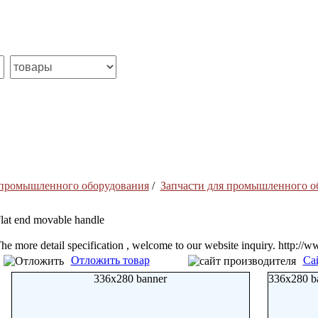
 промышленного оборудования
/
Запчасти для промышленного о
lat end movable handle
he more detail specification , welcome to our website inquiry. http:/
Отложить товар
Са
336x280 banner
336x280 b