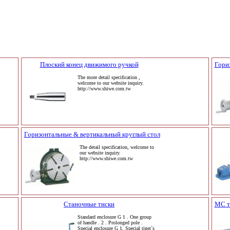
Плоский конец движимого ручкой
Гори
The more detail specification ,
welcome to our website inquiry.
http://www.shiwe.com.tw
Горизонтальные & вертикальный круглый стол
The detail specification, welcome to
our website inquiry.
http://www.shiwe.com.tw
Станочные тиски
MC т
Standard enclosure G 1 . One group
of handle . 2 . Prolonged pole .
Special enclosure G 1. Special tiger`s