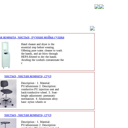
я комната, чистых, ручная мойка сушка
Hand cleaner and dryer is the
essential step before wearing.
Offering pure water. cleaner to wash
the hands, and air blow through
HEPA filtered to dry the hands.
Avoding the workers contaminate the
c
чистых, чистая комната, стул
Description : 1. Material:
PU/alluminum 2. Description:
conductive PU injection seat and
back/conductive wheel. 3. Seat-
height adjustment: pneumatic
mechanism. 4. Aluminum alloy
base: nylon wheels or
чистых, чистая комната, стул
Description : 1. Material:
PU/alluminum 2. Description: