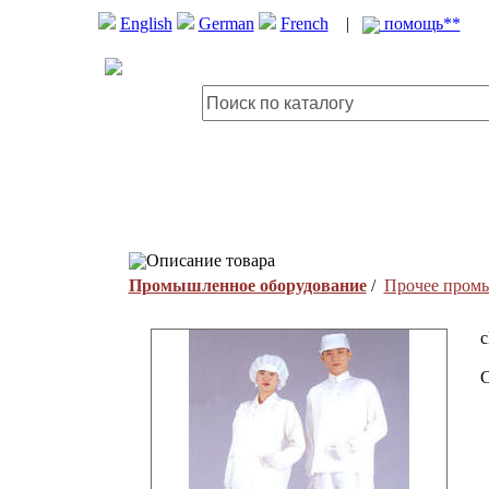
English
German
French
|
помощь**
Описание товара
Промышленное оборудование
/
Прочее пром
c