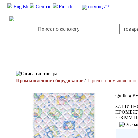
English
German
French
|
помощь**
Описание товара
Промышленное оборудование
/
Прочее промышленное 
Quilting P
ЗАЩИТНО
ПРОМЕЖУ
2~3 ММ Ш