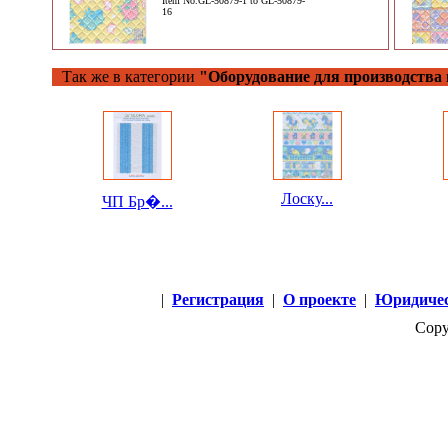
Item No.GL-50879-1 to GL-50879-
16
Так же в категории
"Оборудование для производства 
Лоску...
ЧП Бр�...
|
Регистрация
|
О проекте
|
Юридичес
Copy