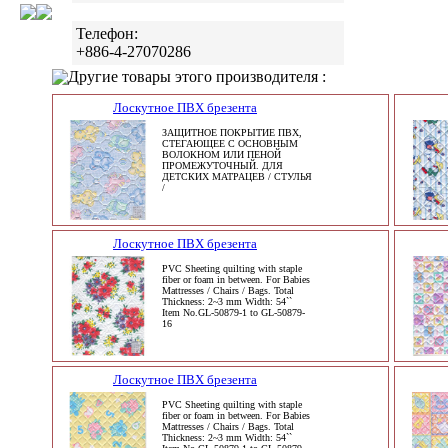
Телефон:
+886-4-27070286
Другие товары этого производителя :
Лоскутное ПВХ брезента
ЗАЩИТНОЕ ПОКРЫТИЕ ПВХ,
СТЕГАЮЩЕЕ С ОСНОВНЫМ
ВОЛОКНОМ ИЛИ ПЕНОЙ
ПРОМЕЖУТОЧНЫЙ. ДЛЯ
ДЕТСКИХ МАТРАЦЕВ / СТУЛЬЯ
/
Лоскутное ПВХ брезента
PVC Sheeting quilting with staple
fiber or foam in between. For Babies
Mattresses / Chairs / Bags. Total
Thickness: 2~3 mm Width: 54``
Item No.GL-50879-1 to GL-50879-
16
Лоскутное ПВХ брезента
PVC Sheeting quilting with staple
fiber or foam in between. For Babies
Mattresses / Chairs / Bags. Total
Thickness: 2~3 mm Width: 54``