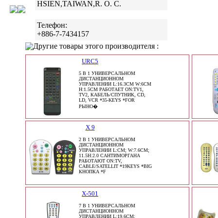
HSIEN,TAIWAN,R. O. C.
Телефон:
+886-7-7434157
Другие товары этого производителя :
URC5
5 В 1 УНИВЕРСАЛЬНОМ
ДИСТАНЦИОННОМ
УПРАВЛЕНИИ L:16.3CM W:6CM
H:1.5CM РАБОТАЕТ ON:TV1,
TV2, КАБЕЛЬ/СПУТНИК, CD,
LD, VCR *35-KEYS *FOR
РЫНО�
X 9
2 В 1 УНИВЕРСАЛЬНОМ
ДИСТАНЦИОННОМ
УПРАВЛЕНИИ L:CM; W:7.6CM;
11.5H:2.0 САНТИМОРГАНА
РАБОТАЮТ ON:TV,
CABLE/SATELLIT *19KEYS *BIG
КНОПКА *F
X-501
7 В 1 УНИВЕРСАЛЬНОМ
ДИСТАНЦИОННОМ
УПРАВЛЕНИИ L:19.6CM;