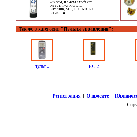
W:5.6CM; H:2.4CM РАБОТАЕТ
ON:TV1, TV2, КАБЕЛЬ/
СПУТНИК, VCR, CD, DVD, LD,
ВОЗДУШ�
Так же в категории
"Пульты управления":
пульт...
RC 2
|
Регистрация
|
О проекте
|
Юридичес
Copy