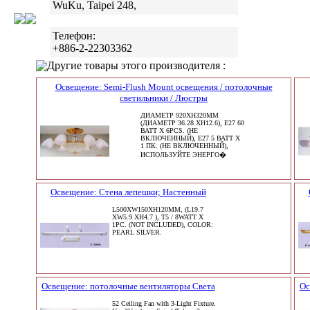
WuKu, Taipei 248,
Телефон:
+886-2-22303362
Другие товары этого производителя :
Освещение: Semi-Flush Mount освещения / потолочные
светильники / Люстры
ДИАМЕТР 920XH320MM
(ДИАМЕТР 36.28 XH12.6), E27 60
ВАТТ X 6PCS. (НЕ
ВКЛЮЧЕННЫЙ), E27 5 ВАТТ X
1 ПК. (НЕ ВКЛЮЧЕННЫЙ),
ИСПОЛЬЗУЙТЕ ЭНЕРГО�
Освещение: Стена лепешки; Настенный
L500XW150XH120MM, (L19.7
XW5.9 XH4.7 ), T5 / 8WATT X
1PC. (NOT INCLUDED), COLOR:
PEARL SILVER.
Освещение: потолочные вентиляторы Света
Ос
52 Ceiling Fan with 3-Light Fixture.