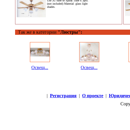
Use 3U tube or Spiral Tube x 3pcs.
(not included) Material: glass light
shades.
Так же в категории
"Люстры":
Освещ...
Освещ...
|
Регистрация
|
О проекте
|
Юридичес
Copy