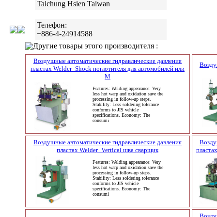
Taichung Hsien Taiwan
Телефон:
+886-4-24914588
Другие товары этого производителя :
Воздушные автоматические гидравлические давления
Возду
пластах Welder_Shock поглотителя для автомобилей или
M
Features: Welding appearance: Very
less hot warp and oxidation save the
processing in follow-up steps.
Stability: Less soldering tolerance
conforms to JIS vehicle
specifications. Economy: The
consumi
Воздушные автоматические гидравлические давления
Возду
пластах Welder_Vertical шва сварщик
пластах
Features: Welding appearance: Very
less hot warp and oxidation save the
processing in follow-up steps.
Stability: Less soldering tolerance
conforms to JIS vehicle
specifications. Economy: The
consumi
Возду