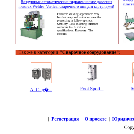
Воздушные автоматические гидравлические давления
пласта
пластах Welder_Vertical сварочного шва для картриджей
Features: Welding appearance: Very
less hot warp and oxidation save the
processing in follow-up steps.
Stability: Less soldering tolerance
conforms to JIS vehicle
specifications. Economy: The
consumi
Так же в категории
"Сварочное оборудование":
Foot Spoti...
M
А. C. д�...
|
Регистрация
|
О проекте
|
Юридичес
Copy