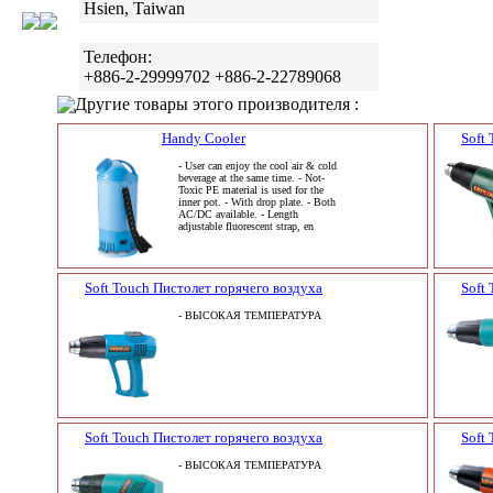
Hsien, Taiwan
Телефон:
+886-2-29999702 +886-2-22789068
Другие товары этого производителя :
Handy Cooler
Soft
- User can enjoy the cool air & cold
beverage at the same time. - Not-
Toxic PE material is used for the
inner pot. - With drop plate. - Both
AC/DC available. - Length
adjustable fluorescent strap, en
Soft Touch Пистолет горячего воздуха
Soft
- ВЫСОКАЯ ТЕМПЕРАТУРА
Soft Touch Пистолет горячего воздуха
Soft
- ВЫСОКАЯ ТЕМПЕРАТУРА