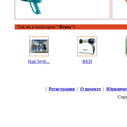
Так же в категории
"Фены":
Hair Style...
ФЕН
|
Регистрация
|
О проекте
|
Юридичес
Copy