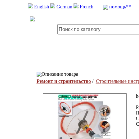
English
German
French
|
помощь**
Описание товара
Ремонт и строительство
/
Строительные инст
h
P
П
С
С