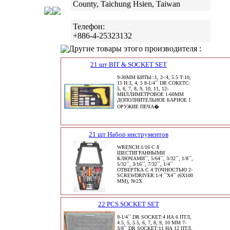
County, Taichung Hsien, Taiwan
Телефон:
+886-4-25323132
Другие товары этого производителя :
21 шт BIT & SOCKET SET
9-30MM БИТЫ::1, 2-:4, 5.5 T:10,
15 H:3, 4, 5 8-1/4`` DR СОКЕТС:
5, 6, 7, 8, 9, 10, 11, 12-
МИЛЛИМЕТРОВОЕ 1-60MM
ДОПОЛНИТЕЛЬНОЕ БАРНОЕ 1
ОРУЖИЕ ПЕЧА�
21 шт Набор инструментов
WRENCH:1/16 С 8
ШЕСТИГРАННЫМИ
КЛЮЧАМИ``, 5/64``, 3/32``, 1/8``,
5/32``, 3/16``, 7/32``, 1/4``
ОТВЕРТКА С 4 ТОЧНОСТЬЮ 2-
SCREWDRIVER:1/4 ``X4`` (6X100
ММ), №2X
22 PCS SOCKET SET
9-1/4`` DR SOCKET:4 НА 6 ПТЛ,
4.5, 5, 5.5, 6, 7, 8, 9, 10 ММ 7-
3/8`` DR SOCKET:11 НА 12 ПТЛ,