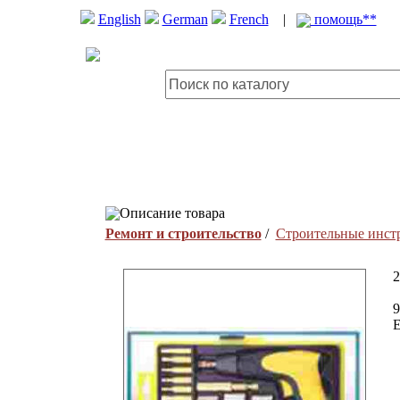
English
German
French
|
помощь**
Описание товара
Ремонт и строительство
/
Строительные инст
9