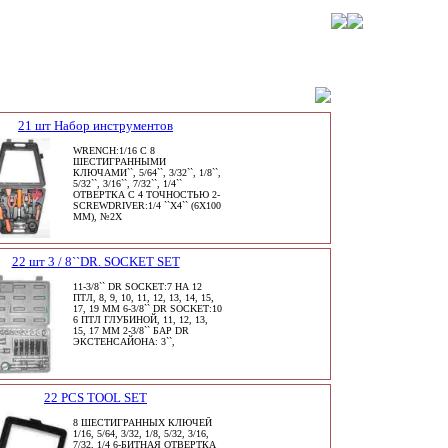
21 шт Набор инструментов
WRENCH:1/16 С 8
ШЕСТИГРАННЫМИ
КЛЮЧАМИ``, 5/64``, 3/32``, 1/8``,
5/32``, 3/16``, 7/32``, 1/4``
ОТВЕРТКА С 4 ТОЧНОСТЬЮ 2-
SCREWDRIVER:1/4 ``X4`` (6X100
ММ), №2X
22 шт 3 / 8``DR. SOCKET SET
11-3/8`` DR SOCKET:7 НА 12
ПТЛ, 8, 9, 10, 11, 12, 13, 14, 15,
17, 19 ММ 6-3/8`` DR SOCKET:10
6 ПТЛ ГЛУБИНОЙ, 11, 12, 13,
15, 17 ММ 2-3/8`` БАР DR
ЭКСТЕНСАЙОНА: 3``,
22 PCS TOOL SET
8 ШЕСТИГРАННЫХ КЛЮЧЕЙ
1/16, 5/64, 3/32, 1/8, 5/32, 3/16,
7/32, 1/4 6-БИТНАЯ ОТВЕРТКА