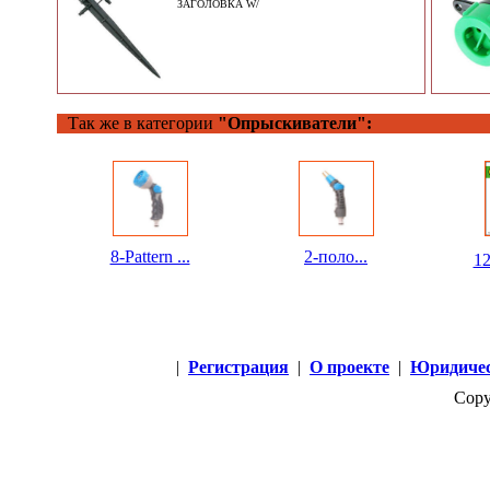
ЗАГОЛОВКА W/
Так же в категории
"Опрыскиватели":
8-Pattern ...
2-поло...
1
|
Регистрация
|
О проекте
|
Юридичес
Copy