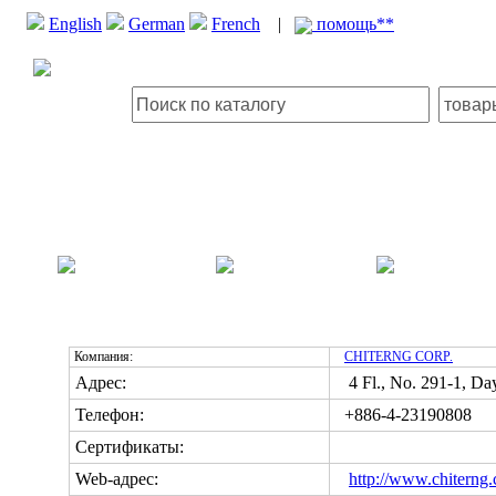
English
German
French
|
помощь**
Компании / Компания: CHITERNG CORP.
Компания:
CHITERNG CORP.
Адрес:
4 Fl., No. 291-1, Day
Телефон:
+886-4-23190808
Сертификаты:
Web-адрес:
http://www.chiterng