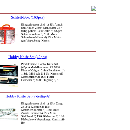
Schleif-Box (163pcs)
Eingeschlossen sind: 1) 8St Ärmeln
und Rollen 2) 9St Stahlbürste 3) 7-
teilig poliert Baumwolle 4) 137pcs
Schleifmaschine 5) 1Stk Mini-
Schraubenschlüssel 6) 1Stk Motor
gun Verpackung: Kunsts
Hobby Knife Set (42pcs)
Produktname: Hobby Knife Set
(42pcs) Modellnummer: CL1006
Place of Origin: China Beinhaltet: 1)
1 Stk. Mini sah 2) 1 St. Kunststoff-
Messschieber 3) 1Stk Futter
Herrscher 4) 1Stk Flugzeug 5) 1S
Hobby Knife Set (7-teilig-A)
Eingeschlossen sind: 1) 1Stk Zange
2) 1Stk Klemme 3) 1Stk
Mehrzweckmesser 4) 1Stk Multi -
Zweck Hammer 5) 1Stk Mini
Stahlband 6) 1Stk Kleber bar 7) 1Stk
Klebepistole Verpackung: Kunststoff-
Bo