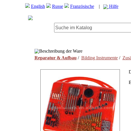
English
Russe
Französische
|
Hilfe
Beschreibung der Ware
Reparatur & Aufbau
/
Bilding Instrumente
/
Zusä
D
E