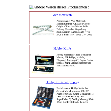
Andere Waren dieses Produzenten :
Vier Meterstab
Produktname: Vier Meterstab
Modellnummer: CL5008 Place of
Origin: China 1m/36 vier Zoll-
Faltung Herrscher Verpackung:
200pcs/carton Karton Maße: 47 x
27,5 x 47cm NW : 19kg GW: 20kg
Hobby Knife
Hobby Messerset 42pcs Beinhaltet
Messer, Mini-Säge, schärfer,
Flugzeug, Messergriff, Papier Cutter,
pencile, Mini-Schraubendreher und
Messschieber usw.
Hobby Knife Set (51pcs)
Produktname: Hobby Knife Set
(51pcs) Modellnummer: CL1001
Place of Origin: China Beinhaltet: 1)
1Stk scharfen Stein 2) 1Stk
Superkleber 3) 7-teilig Messergriff 4)
42pcs Kohlenstoffstahl Klingen