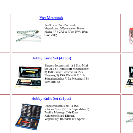
Vier Meterstab
1m/36 vier Zoll-Zollstock
Verpackung: 200pcs/carton Karton
Maße: 47 x 27,5 x 47cm NW: 19kg
GW: 20kg
Hobby Knife Set (42pcs)
Eingeschlossen sind: 1) 1 Stk. Mini
sah 2) 1 St. Kunststoff-Messschieber
3) 1Stk Futter Herrscher 4) 1Stk
Flugzeug 5) 1Stk Bleistift 6) 1 St.
Schraubendreher 7) 3x Messergriff 8)
10er Mini-Sä
Hobby Knife Set (51pcs)
Eingeschlossen sind: 1) 1Stk
scharfen Stein 2) 1Stk Superkleber 3)
7-teilig Messergriff 4) 42pcs
Kohlenstoffstahl Klingen
Verpackung: Holzkiste mit Sperre