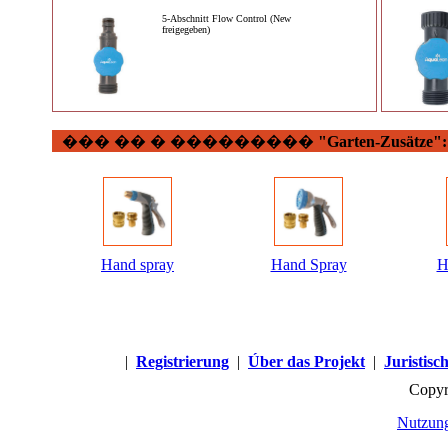
5-Abschnitt Flow Control (New
freigegeben)
��� �� � ���������
"Garten-Zusätze":
Hand spray
Hand Spray
H
|
Registrierung
|
Úber das Projekt
|
Juristisc
Copyr
Nutzung