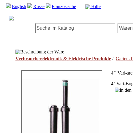
English
Russe
Französische
|
Hilfe
Beschreibung der Ware
Verbraucherelektronik & Elektrische Produkte
/
Garten-T
4`` Vari-ar
4``Vari-Bo