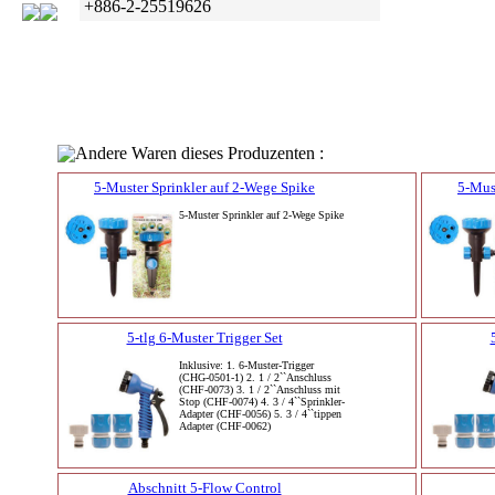
+886-2-25519626
Andere Waren dieses Produzenten :
5-Muster Sprinkler auf 2-Wege Spike
5-Mus
5-Muster Sprinkler auf 2-Wege Spike
5-tlg 6-Muster Trigger Set
Inklusive: 1. 6-Muster-Trigger
(CHG-0501-1) 2. 1 / 2``Anschluss
(CHF-0073) 3. 1 / 2``Anschluss mit
Stop (CHF-0074) 4. 3 / 4``Sprinkler-
Adapter (CHF-0056) 5. 3 / 4``tippen
Adapter (CHF-0062)
Abschnitt 5-Flow Control