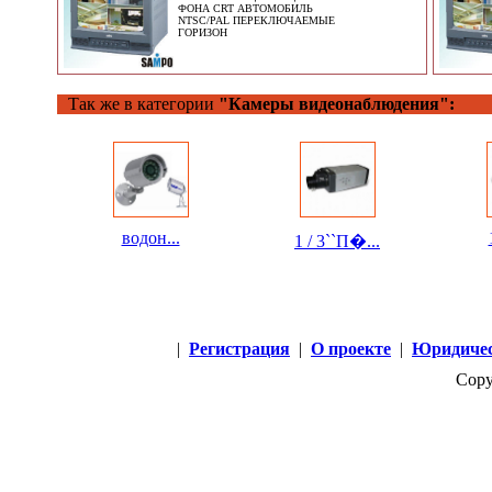
ФОНА CRT АВТОМОБИЛЬ
NTSC/PAL ПЕРЕКЛЮЧАЕМЫЕ
ГОРИЗОН
Так же в категории
"Камеры видеонаблюдения":
водон...
1 / 3``П�...
|
Регистрация
|
О проекте
|
Юридичес
Copy