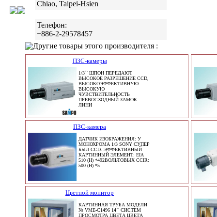
Chiao, Taipei-Hsien
Телефон:
+886-2-29578457
Другие товары этого производителя :
ПЗС-камеры
1/3`` ШПОН ПЕРЕДАЮТ
ВЫСОКОЕ РАЗРЕШЕНИЕ CCD,
ВЫСОКОЭФФЕКТИВНУЮ
ВЫСОКУЮ
ЧУВСТВИТЕЛЬНОСТЬ
ПРЕВОСХОДНЫЙ ЗАМОК
ЛИНИ
ПЗС-камера
ДАТЧИК ИЗОБРАЖЕНИЯ: У
МОНОХРОМА 1/3 SONY СУПЕР
БЫЛ CCD. ЭФФЕКТИВНЫЙ
КАРТИННЫЙ ЭЛЕМЕНТ: EIA
510 (H) *492ВОЛЬТОВЫХ CCIR:
500 (H) *5
Цветной монитор
КАРТИННАЯ ТРУБА МОДЕЛИ
№ VME-C1496 14`` СИСТЕМ
ПРОСМОТРА ЦВЕТА ЦВЕТА