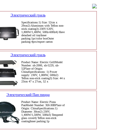
Электрический гриль
Specifications:1) Size: 52cm x
29cm2) Aluminum with Teflon non-
stick coating3) 230V/120V,
1,800W/1,400W, 50Hz-60Hz4) Have
detached oil trayInner
packing:1pc/color boxOuter
packing:4pcs/export carton
Электрический гриль
Product Name: Electric GrillModel
Number: xh-2000, xh-5229, xh-
52Place of Origin:
ChinaSpecifications: 1) Power
supply: 230V, 1,800W, 50Hz2)
Teflon non-stick coating3) Size: 44 x
23cm 47 x 27cm, 52 x
Электрический Пан пицца
Product Name: Electric Pizza
PanModel Number: XH-30BPlace of
Origin: ChinaSpecifications:1)
Diameter: 30cm2) 230V,
1,400W/1,500W, 50Hz3) Tempered
glass cover4) Teflon non-stick
coatingInner packing:1p