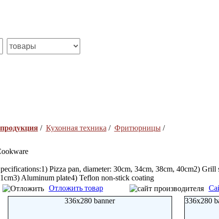
 продукция
/
Кухонная техника
/
Фритюрницы
/
ookware
pecifications:1) Pizza pan, diameter: 30cm, 34cm, 38cm, 40cm2) Grill
1cm3) Aluminum plate4) Teflon non-stick coating
Отложить товар
Са
336x280 banner
336x280 b