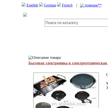
English
German
French
|
помощь**
Описание товара
Бытовая электроника и электротехническая
C
S
3