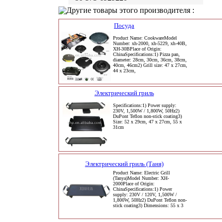
Другие товары этого производителя :
Посуда
Product Name: CookwareModel
Number: xh-2000, xh-5229, xh-40B,
XH-30BPlace of Origin:
ChinaSpecifications:1) Pizza pan,
diameter: 28cm, 30cm, 36cm, 38cm,
40cm, 46cm2) Grill size: 47 x 27cm,
44 x 23cm,
Электрический гриль
Specifications:1) Power supply:
230V, 1,500W / 1,800W, 50Hz2)
DuPont Teflon non-stick coating3)
Size: 52 x 29cm, 47 x 27cm, 55 x
31cm
Электрический гриль (Таня)
Product Name: Electric Grill
(Tanya)Model Number: XH-
2000Place of Origin:
ChinaSpecifications:1) Power
supply: 230V / 120V, 1,500W /
1,800W, 50Hz2) DuPont Teflon non-
stick coating3) Dimensions: 55 x 3