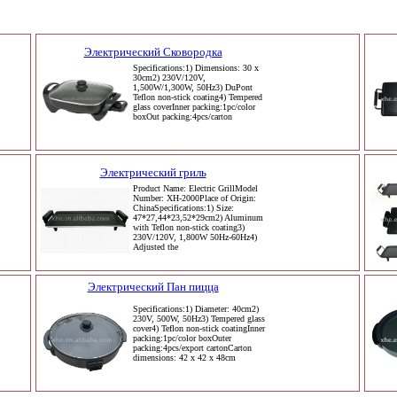
Электрический Сковородка
Specifications:1) Dimensions: 30 x
30cm2) 230V/120V,
1,500W/1,300W, 50Hz3) DuPont
Teflon non-stick coating4) Tempered
glass coverInner packing:1pc/color
boxOut packing:4pcs/carton
Электрический гриль
Product Name: Electric GrillModel
Number: XH-2000Place of Origin:
ChinaSpecifications:1) Size:
47*27,44*23,52*29cm2) Aluminum
with Teflon non-stick coating3)
230V/120V, 1,800W 50Hz-60Hz4)
Adjusted the
Электрический Пан пицца
Specifications:1) Diameter: 40cm2)
230V, 500W, 50Hz3) Tempered glass
cover4) Teflon non-stick coatingInner
packing:1pc/color boxOuter
packing:4pcs/export cartonCarton
dimensions: 42 x 42 x 48cm