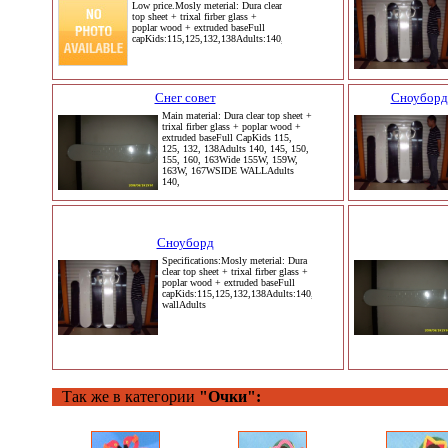
Low price.Mosly meterial: Dura clear
top sheet + trixal firber glass +
poplar wood + extruded baseFull
capKids:115,125,132,138Adults:140,145,150,155,160,163Wide:155w,
Снег совет
Сноуборд 
Main material: Dura clear top sheet +
trixal firber glass + poplar wood +
extruded baseFull CapKids 115,
125, 132, 138Adults 140, 145, 150,
155, 160, 163Wide 155W, 159W,
163W, 167WSIDE WALLAdults
140,
Сноуборд
Specifications:Mosly meterial: Dura
clear top sheet + trixal firber glass +
poplar wood + extruded baseFull
capKids:115,125,132,138Adults:140,145,150,155,160,163Wide:155
wallAdults
Так же в категории
"Очки":