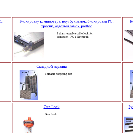
C,
Блокировку компьютера, ноутбук замок, блокировка PC,
Б
тросик, кодовый замок, padloc
3 dials resetable cable lock for
computer ; PC ; Notebook
Складной корзина
Foldable shopping cart
Gun Lock
Ру
Gun Lock