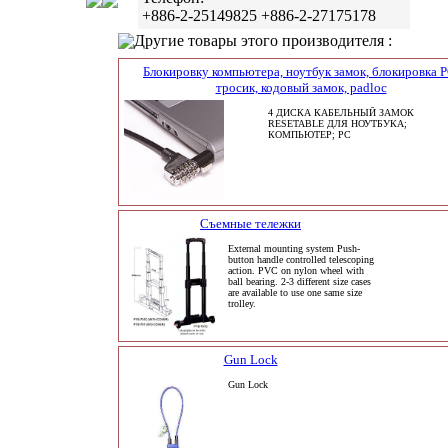
+886-2-25149825 +886-2-27175178
Другие товары этого производителя :
Блокировку компьютера, ноутбук замок, блокировка P
тросик, кодовый замок, padloc
4 ДИСКА КАБЕЛЬНЫЙ ЗАМОК
RESETABLE ДЛЯ НОУТБУКА;
КОМПЬЮТЕР; PC
Съемные тележки
External mounting system Push-
button handle controlled telescoping
action. PVC on nylon wheel with
ball bearing. 2-3 different size cases
are available to use one same size
trolley.
Gun Lock
Gun Lock