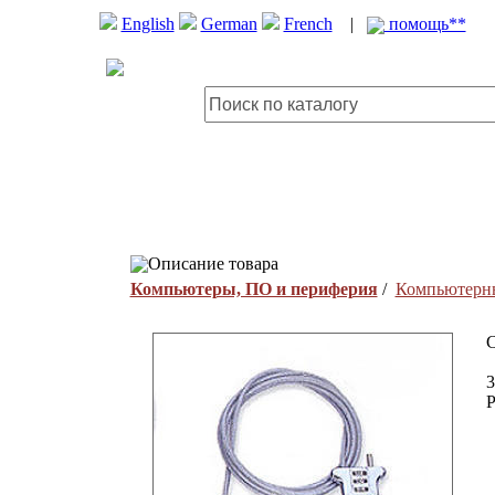
English
German
French
|
помощь**
Описание товара
Компьютеры, ПО и периферия
/
Компьютерны
C
P