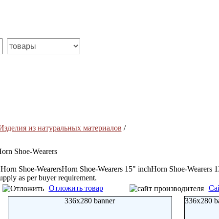
Изделия из натуральных материалов
/
orn Shoe-Wearers
 Horn Shoe-WearersHorn Shoe-Wearers 15" inchHorn Shoe-Wearers 1
upply as per buyer requirement.
Отложить товар
Са
336x280 banner
336x280 b