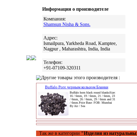
Информация о производителе
Компания:
Shamsun Nisha & Sons.
Адрес:
Ismailpura, Yarkheda Road, Kamptee,
Nagpur , Maharashtra, India, India
Телефон:
+91-07109-320311
Другие товары этого производителя :
Buffalo Роге черным кольцом Бланки
Buffalo horn black round blanksSize:
16 / 6mm, 19 / 6mm, 21 / 6mm, 23
/ 6mm, 26 / 6mm, 29 / 6mm and 31
/ 6mm.Price Base: FOB: Mumbai
By Air / Sea
Так же в категории
"Изделия из натуральны