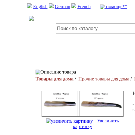
English
German
French
|
помощь**
Описание товара
Товары для дома
/
Прочие товары для дома
/
H
-
s
Увеличить
картинку