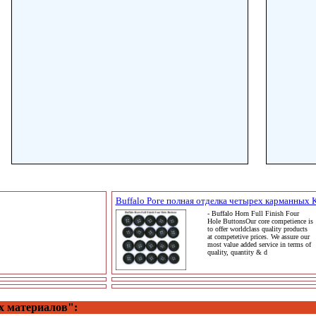
Buffalo Роге полная отделка четырех карманных 
- Buffalo Horn Full Finish Four
Hole ButtonsOur core competience is
to offer worldclass quality products
at competetive prices. We assure our
most value added service in terms of
quality, quantity & d
х материалов":