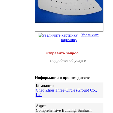
Увеличить
картинку
Отправить запрос
подробнее об услуге
Информация о производителе
Компания:
Chao Zhou Three-Circle (Group) Co.,
Ltd.
Адрес:
Comprehensive Building, Sanhuan