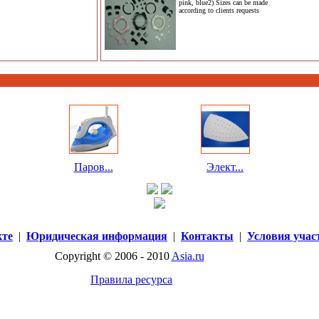
pink, blue2) Sizes can be made
according to clients requests
Паров...
Элект...
кте
|
Юридическая информация
|
Контакты
|
Условия учас
Copyright © 2006 - 2010
Asia.ru
Правила ресурса