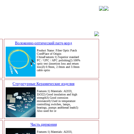
Волоконно-оптический патч-корд
Product Name: Fiber Optic Patch
CordPlace of Origin:
ChinaFeatures:1) Superior standard
PC / UPC / APC polishing2) 100%
optic test (insertion loss and return
loss)3) 0.9mm, 2.0mm and 3.0mm
cable optio
Структурные Керамические изделия
Features:1) Materials: Al2O3,
ZrO22) Good insulation and high
strength3) Good corrosion
resistance4) Used in temperature
controlling switches, lamps,
bearings, pumps andthread leads5)
Also used for ce
Часть циркония
Features:1) Materials: Al2O3,