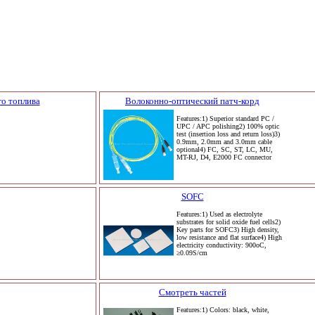
го топлива
Волоконно-оптический патч-корд
Features:1) Superior standard PC /
UPC / APC polishing2) 100% optic
test (insertion loss and return loss)3)
0.9mm, 2.0mm and 3.0mm cable
optional4) FC, SC, ST, LC, MU,
MT-RJ, D4, E2000 FC connector
SOFC
Features:1) Used as electrolyte
substrates for solid oxide fuel cells2)
Key parts for SOFC3) High density,
low resistance and flat surface4) High
electricity conductivity: 900oC,
≥0.09S/cm
Смотреть частей
Features:1) Colors: black, white,