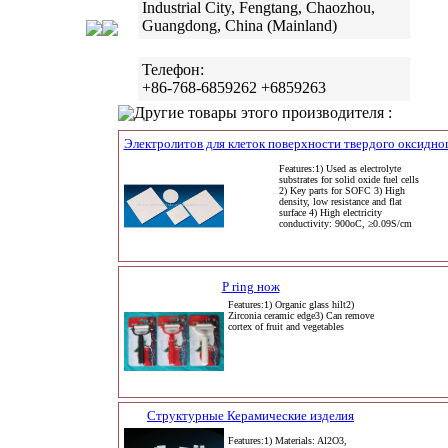
Industrial City, Fengtang, Chaozhou,
Guangdong, China (Mainland)
Телефон:
+86-768-6859262 +6859263
Другие товары этого производителя :
Электролитов для клеток поверхности твердого оксидно
Features:1) Used as electrolyte
substrates for solid oxide fuel cells
2) Key parts for SOFC 3) High
density, low resistance and flat
surface 4) High electricity
conductivity: 900oC, ≥0.09S/cm
P ring нож
Features:1) Organic glass hilt2)
Zirconia ceramic edge3) Can remove
cortex of fruit and vegetables
Структурные Керамические изделия
Features:1) Materials: Al2O3,