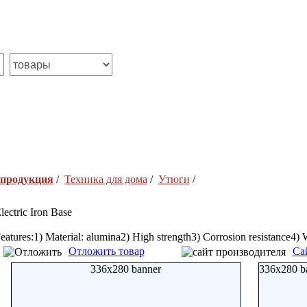
 продукция
/
Техника для дома
/
Утюги
/
lectric Iron Base
eatures:1) Material: alumina2) High strength3) Corrosion resistance4) 
Отложить товар
Са
336x280 banner
336x280 b