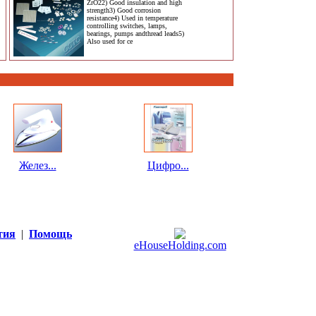
ZrO22) Good insulation and high
strength3) Good corrosion
resistance4) Used in temperature
controlling switches, lamps,
bearings, pumps andthread leads5)
Also used for ce
Желез...
Цифро...
тия
|
Помощь
eHouseHolding.com