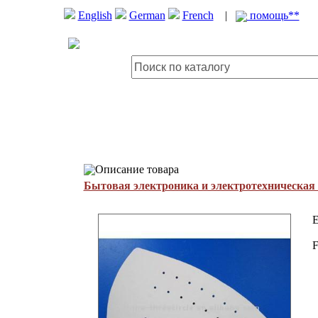
English
German
French
|
помощь**
Описание товара
Бытовая электроника и электротехническая
E
F