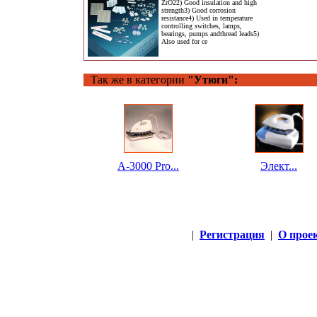
ZrO22) Good insulation and high
strength3) Good corrosion
resistance4) Used in temperature
controlling switches, lamps,
bearings, pumps andthread leads5)
Also used for ce
Так же в категории
"Утюги":
A-3000 Pro...
Элект...
|
Регистрация
|
О прое