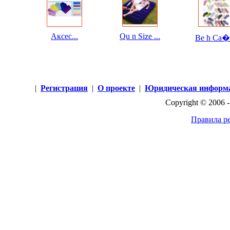
Аксес...
Qu n Size ...
Be h Са�.
|
Регистрация
|
О проекте
|
Юридическая информ
Copyright © 2006 
Правила р