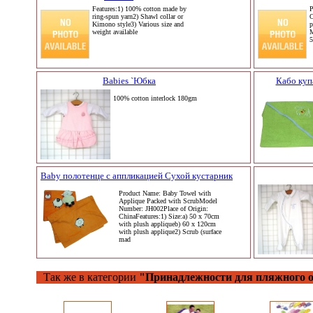
Features:1) 100% cotton made by
P
ring-spun yarn2) Shawl collar or
O
Kimono style3) Various size and
p
weight available
M
5
Babies `Юбка
Кабо куп
100% cotton interlock 180gm
Baby полотенце с аппликацией Сухой кустарник
Product Name: Baby Towel with
Applique Packed with ScrubModel
Number: JH002Place of Origin:
ChinaFeatures:1) Size:a) 50 x 70cm
with plush appliqueb) 60 x 120cm
with plush applique2) Scrub (surface
mad
Так же в категории
"Принадлежности для пляжного 