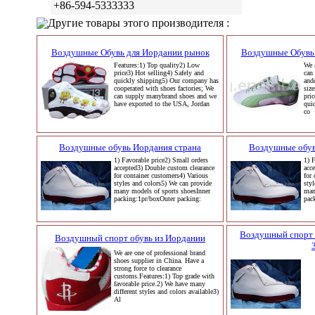
+86-594-5333333
Другие товары этого производителя :
Воздушные Обувь для Иордании рынок
Воздушные Обувь
Features:1) Top quality2) Low
We 
price3) Hot selling4) Safely and
can
quickly shipping5) Our company has
and
cooperated with shoes factories; We
siz
can supply manybrand shoes and we
pric
have exported to the USA, Jordan
qui
co
Воздушные обувь Иордания страна
Воздушные обув
1) Favorable price2) Small orders
1) 
accepted3) Double custom clearance
acc
for container customers4) Various
for
styles and colors5) We can provide
sty
many models of sports shoesInner
man
packing:1pr/boxOuter packing:
pac
Воздушный спорт Ма
Воздушный спорт обувь из Иордании
We are one of professional brand
shoes supplier in China. Have a
strong force to clearance
customs.Features:1) Top grade with
favorable price.2) We have many
different styles and colors available3)
Al