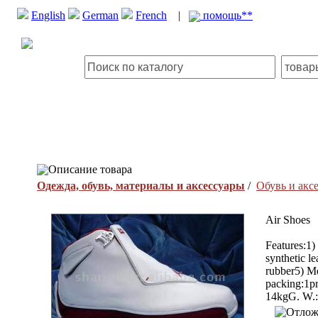
English
German
French
|
помощь**
Описание товара
Одежда, обувь, материалы и аксессуары
/
Обувь и акс
Air Shoes
Features:1)
synthetic l
rubber5) Me
packing:1pr
14kgG. W.: