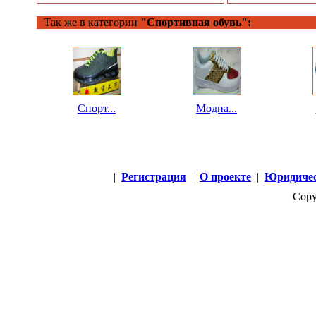
Так же в категории
"Спортивная обувь":
Спорт...
Модна...
|
Регистрация
|
О проекте
|
Юридичес
Copy