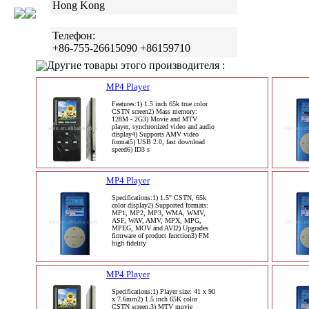
Hong Kong
Телефон:
+86-755-26615090 +86159710
Другие товары этого производителя :
MP4 Player
Features:1) 1.5 inch 65k true color
CSTN screen2) Mass memory:
128M - 2G3) Movie and MTV
player, synchronized video and audio
display4) Supports AMV video
format5) USB 2.0, fast download
speed6) ID3 s
MP4 Player
Specifications:1) 1.5" CSTN, 65k
color display2) Supported formats:
MP1, MP2, MP3, WMA, WMV,
ASF, WAV, AMV, MPX, MPG,
MPEG, MOV and AVI2) Upgrades
firmware of product function3) FM
high fidelity
MP4 Player
Specifications:1) Player size: 41 x 90
x 7.6mm2) 1.5 inch 65K color
CSTN screen.3) MTV movie