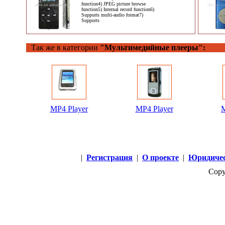
function4) JPEG picture browse
function5) Internal record function6)
Supports multi-audio format7)
Supports
Так же в категории
"Мультимедийные плееры":
MP4 Player
MP4 Player
M
|
Регистрация
|
О проекте
|
Юридичес
Copy