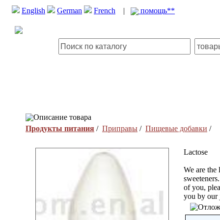
English
German
French
|
помощь**
Описание товара
Продукты питания
/
Приправы
/
Пищевые добавки
/
Lactose
We are the 
sweeteners.
of you, ple
you by our j