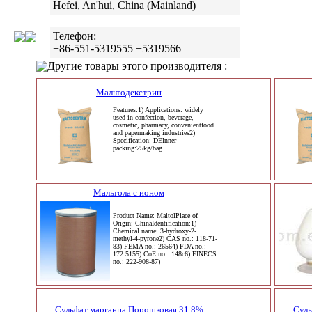
Hefei, An'hui, China (Mainland)
Телефон:
+86-551-5319555 +5319566
Другие товары этого производителя :
Мальтодекстрин
Features:1) Applications: widely
used in confection, beverage,
cosmetic, pharmacy, convenientfood
and papermaking industries2)
Specification: DEInner
packing:25kg/bag
Мальтола с ионом
Product Name: MaltolPlace of
Origin: ChinaIdentification:1)
Chemical name: 3-hydroxy-2-
methyl-4-pyrone2) CAS no.: 118-71-
83) FEMA no.: 26564) FDA no.:
172.5155) CoE no.: 148c6) EINECS
no.: 222-908-87)
Сульфат марганца Порошковая 31,8%
Суль