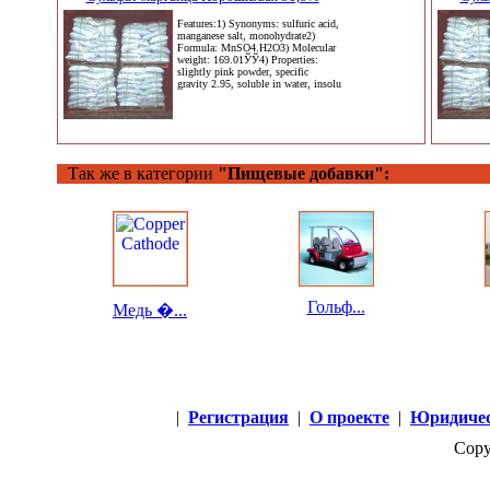
Features:1) Synonyms: sulfuric acid,
manganese salt, monohydrate2)
Formula: MnSO4.H2O3) Molecular
weight: 169.01ЎЎ4) Properties:
slightly pink powder, specific
gravity 2.95, soluble in water, insolu
Так же в категории
"Пищевые добавки":
Гольф...
Медь �...
|
Регистрация
|
О проекте
|
Юридичес
Copy