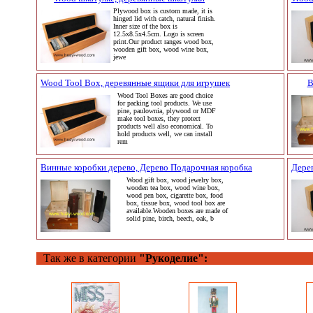
Plywood box is custom made, it is
hinged lid with catch, natural finish.
Inner size of the box is
12.5x8.5x4.5cm. Logo is screen
print.Our product ranges wood box,
wooden gift box, wood wine box,
jewe
Wood Tool Box, деревянные ящики для игрушек
В
Wood Tool Boxes are good choice
for packing tool products. We use
pine, paulownia, plywood or MDF
make tool boxes, they protect
products well also economical. To
hold products well, we can install
rem
Винные коробки дерево, Дерево Подарочная коробка
Дере
Wood gift box, wood jewelry box,
wooden tea box, wood wine box,
wood pen box, cigarette box, food
box, tissue box, wood tool box are
available.Wooden boxes are made of
solid pine, birch, beech, oak, b
Так же в категории
"Рукоделие":