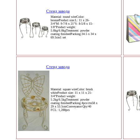
Стенд завода
Material: round wireColor:
bronzeProduct size:L: 11 x 26-
3/4"M: 9-7/8 x 21"S: 8-5/8 x 15-
1/8"Product weight:
5.8kg/6.8kgTreatment: powder
coating finishedPacking:34.5 x 34 x
69.5cm1 set
Стенд завода
Material: square wireColor: brush
whiteProduct size: 11 x 11 x 21-
3/4"Product weight:
5.2kg/6.5kgTreatment: powder
coating finishedPacking:4pcs/ctn58 x
29 x 53.5cmConveyance:Qty/40
FCL: 1,288pcs