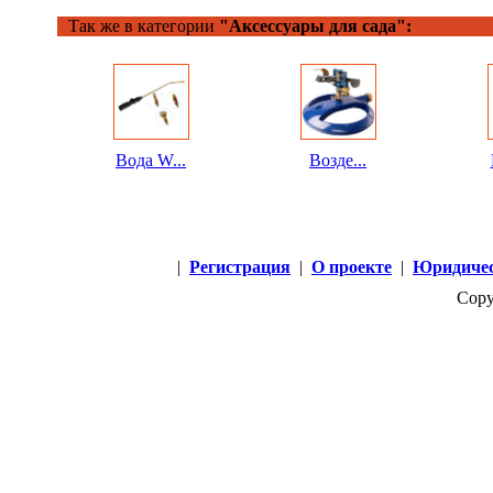
Так же в категории
"Аксессуары для сада":
Вода W...
Возде...
|
Регистрация
|
О проекте
|
Юридичес
Copy