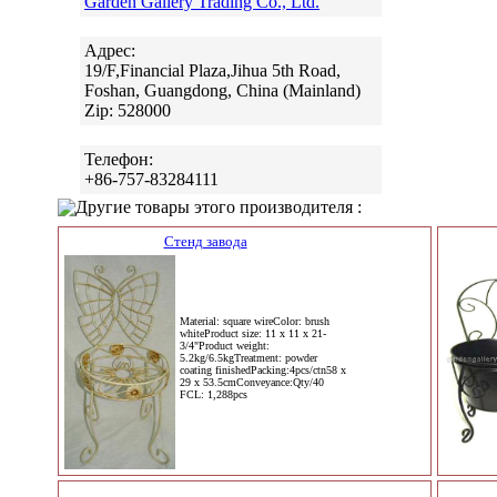
Garden Gallery Trading Co., Ltd.
Адрес:
19/F,Financial Plaza,Jihua 5th Road,
Foshan, Guangdong, China (Mainland)
Zip: 528000
Телефон:
+86-757-83284111
Другие товары этого производителя :
Стенд завода
Material: square wireColor: brush
whiteProduct size: 11 x 11 x 21-
3/4"Product weight:
5.2kg/6.5kgTreatment: powder
coating finishedPacking:4pcs/ctn58 x
29 x 53.5cmConveyance:Qty/40
FCL: 1,288pcs