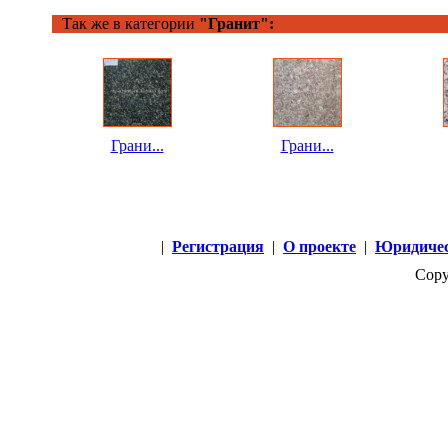
Так же в категории
"Гранит":
Грани...
Грани...
|
Регистрация
|
О проекте
|
Юридичес
Copy