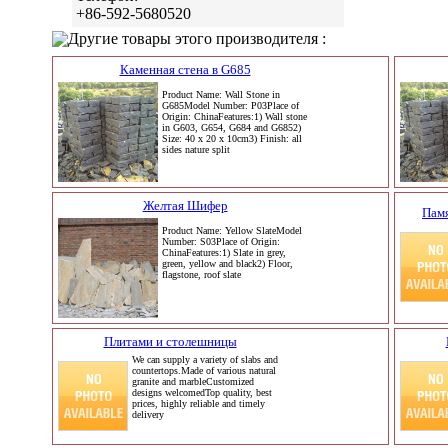
+86-592-5680520
Другие товары этого производителя :
Каменная стена в G685
Product Name: Wall Stone in
G685Model Number: P03Place of
Origin: ChinaFeatures:1) Wall stone
in G603, G654, G684 and G6852)
Size: 40 x 20 x 10cm3) Finish: all
sides nature split
Желтая Шифер
Памя
Product Name: Yellow SlateModel
Number: S03Place of Origin:
ChinaFeatures:1) Slate in grey,
green, yellow and black2) Floor,
flagstone, roof slate
Плитами и столешницы
We can supply a variety of slabs and
countertops.Made of various natural
granite and marbleCustomized
designs welcomedTop quality, best
prices, highly reliable and timely
delivery