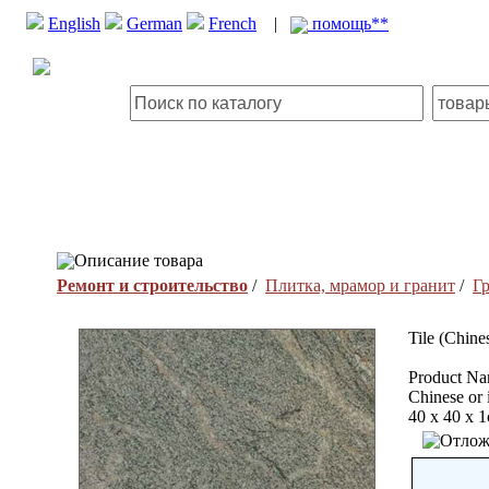
English
German
French
|
помощь**
Описание товара
Ремонт и строительство
/
Плитка, мрамор и гранит
/
Г
Tile (Chine
Product Nam
Chinese or 
40 x 40 x 1