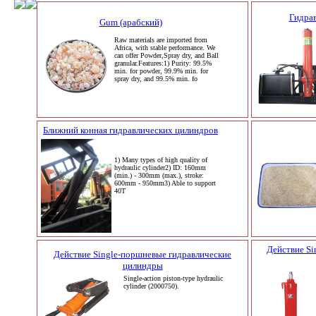
Гидрав
Gum (арабский)
Raw materials are imported from
Africa, with stable performance. We
can offer Powder,Spray dry, and Ball
granular.Features:1) Purity: 99.5%
min. for powder, 99.9% min. for
spray dry, and 99.5% min. fo
Ближний конная гидравлических цилиндров
1) Many types of high quality of
hydraulic cylinder2) ID: 160mm
(min.) - 300mm (max.), stroke:
600mm - 950mm3) Able to support
40T
Действие Si
Действие Single-поршневые гидравлические
цилиндры
Single-action piston-type hydraulic
cylinder (2000750).