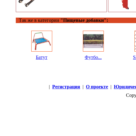
Так же в категории
"Пищевые добавки":
Батут
Футбо...
S
|
Регистрация
|
О проекте
|
Юридичес
Copy