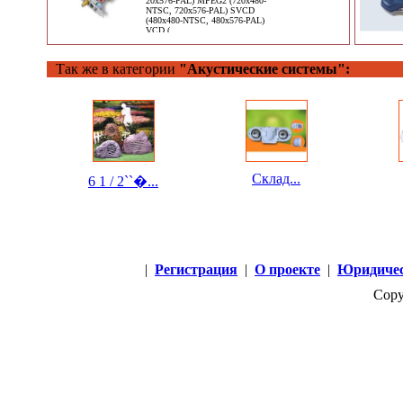
20x576-PAL) MPEG2 (720x480-
NTSC, 720x576-PAL) SVCD
(480x480-NTSC, 480x576-PAL)
VCD (
Так же в категории
"Акустические системы":
Склад...
6 1 / 2``�...
|
Регистрация
|
О проекте
|
Юридичес
Copy