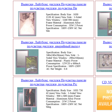
Вывески, Лайтбокс дисплея Подсветка панели
Вывес
подсветки дисплея, подсветка Пи
п
Specification: Body Size : 1630
1120 42 (mm) View Side : 1-Sided
View Window : 1500 990 (mm)
Frame Material : Aluminum Alloy
Power Consumption : 35W 2 Power
Specification : 100V~230V AC Net
Wei
Вывески, Лайтбокс дисплея Подсветка панели
Вывес
подсветки дисплея, аварийный выход
п
Specification: Body Size :
346x240x20(mm) View Side : 1-
Sided View Window : 290x210(mm)
Frame Material : Plastic Power
Consumption : 12VCD x 600mA
Power Specification : 100V~230V
AC Net Weight : 0.8
Вывески, Лайтбокс дисплея Подсветка панели
CD, VC
подсветки дисплея, подсветка Pic
Specification: Body Size : 1035 730
42 (mm) View Side : 1-Sided View
Window : 900 x 600 (mm) Frame
Material : Aluminum Alloy Power
Consumption : 21W 2 Power
Specification : 100V~230V AC Net
Weig