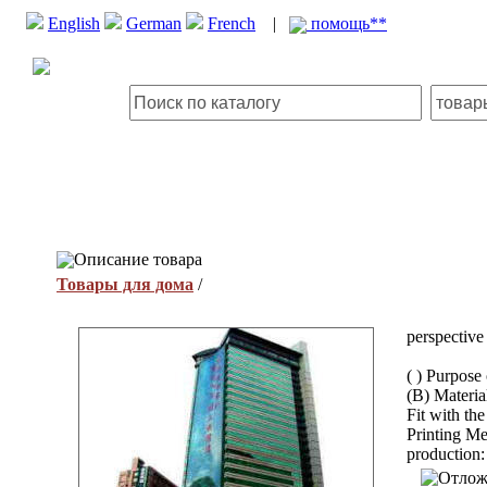
English
German
French
|
помощь**
Описание товара
Товары для дома
/
perspective 
( ) Purpose 
(B) Material
Fit with th
Printing Me
production: 