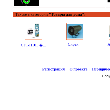
Так же в категории
"Товары для дома":
Сирен...
A
CFT-H101 �...
|
Регистрация
|
О проекте
|
Юридичес
Copy