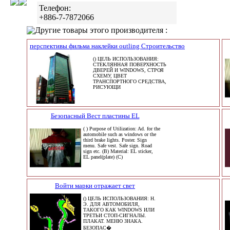
Телефон:
+886-7-7872066
Другие товары этого производителя :
перспективы фильма наклейки outling Строительство
() ЦЕЛЬ ИСПОЛЬЗОВАНИЯ:
СТЕКЛЯННАЯ ПОВЕРХНОСТЬ
ДВЕРЕЙ И WINDOWS, СТРОЯ
СХЕМУ, ЦВЕТ
ТРАНСПОРТНОГО СРЕДСТВА,
РИСУЮЩИ
Безопасный Вест пластины EL
( ) Purpose of Utilization: Ad. for the
automobile such as windows or the
third brake lights. Poster. Sign
menu. Safe vest. Safe sign. Road
sign etc. (B) Material: EL sticker,
EL panel(plate) (C)
Войти марки отражает свет
() ЦЕЛЬ ИСПОЛЬЗОВАНИЯ: Н.
Э. ДЛЯ АВТОМОБИЛЯ,
ТАКОГО КАК WINDOWS ИЛИ
ТРЕТЬИ СТОП-СИГНАЛЫ.
ПЛАКАТ. МЕНЮ ЗНАКА.
БЕЗОПАС�