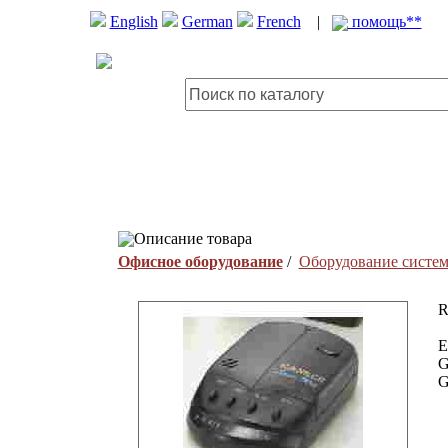
English
German
French
|
помощь**
Описание товара
Офисное оборудование
/
Оборудование систем
E
G
G