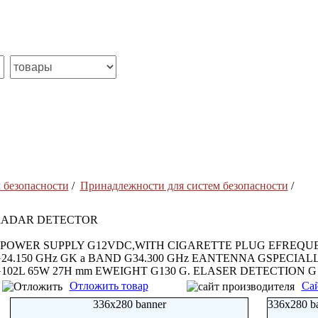
 безопасности
/
Принадлежности для систем безопасности
/
RADAR DETECTOR
POWER SUPPLY G12VDC,WITH CIGARETTE PLUG EFREQUE
24.150 GHz GK a BAND G34.300 GHz EANTENNA GSPECIAL
102L 65W 27H mm EWEIGHT G130 G. ELASER DETECTION G
Отложить товар
Сай
336x280 banner
336x280 b