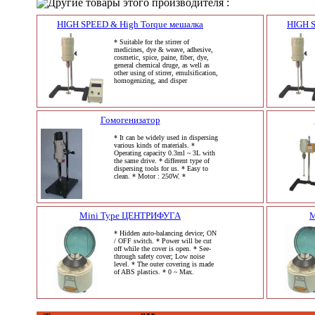
Другие товары этого производителя :
HIGH SPEED & High Torque мешалка
HIGH S
* Suitable for the stirrer of
medicines, dye & weave, adhesive,
cosmetic, spice, paine, fiber, dye,
general chemical druge, as well as
other using of stirrer, emulsification,
homogenizing, and disper
Гомогенизатор
* It can be widely used in dispersing
various kinds of materials. *
Operating capacity 0.3ml ~ 3L with
the same drive. * different type of
dispersing tools for us. * Easy to
clean. * Motor : 250W. *
Mini Type ЦЕНТРИФУГА
M
* Hidden auto-balancing device; ON
/ OFF switch. * Power will be cut
off while the cover is open. * See-
through safety cover; Low noise
level. * The outer covering is made
of ABS plastics. * 0 ~ Max.