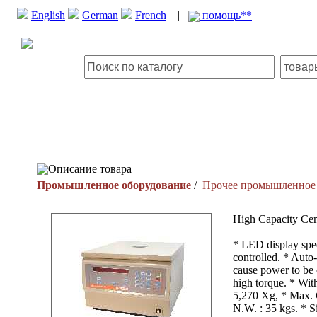
English
German
French
|
помощь**
Описание товара
Промышленное оборудование
/
Прочее промышленное 
High Capacity Cen
* LED display spe
controlled. * Auto-
cause power to be 
high torque. * Wit
5,270 Xg, * Max. Ca
N.W. : 35 kgs. * S