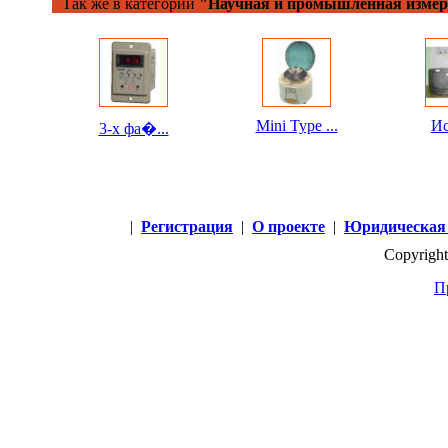
Так же в категории
"Научная и промышленная измер
Mini Type ...
Ис
3-х фа�...
|
Регистрация
|
О проекте
|
Юридическая
Copyright
П