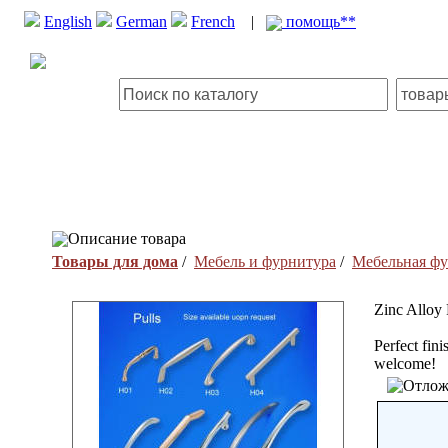
English
German
French
|
помощь**
Описание товара
Товары для дома
/
Мебель и фурнитура
/
Мебельная фу
Zinc Alloy 
Perfect fin
welcome!