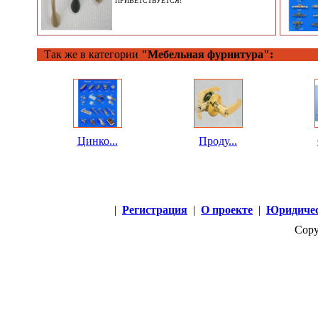
ПРИВЕТСТВУЕТСЯ!
Так же в категории
"Мебельная фурнитура":
Цинко...
Проду...
|
Регистрация
|
О проекте
|
Юридичес
Copy