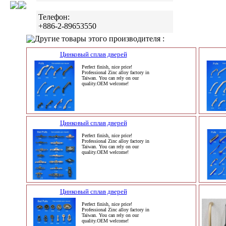
Телефон:
+886-2-89653550
Другие товары этого производителя :
Цинковый сплав дверей
Perfect finish, nice price!
Professional Zinc alloy factory in
Taiwan. You can rely on our
quality.OEM welcome!
Цинковый сплав дверей
Perfect finish, nice price!
Professional Zinc alloy factory in
Taiwan. You can rely on our
quality.OEM welcome!
Цинковый сплав дверей
Perfect finish, nice price!
Professional Zinc alloy factory in
Taiwan. You can rely on our
quality.OEM welcome!