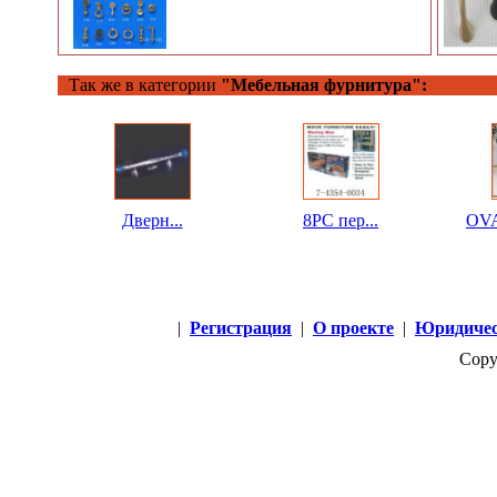
Так же в категории
"Мебельная фурнитура":
Дверн...
8PC пер...
OVA
|
Регистрация
|
О проекте
|
Юридичес
Copy