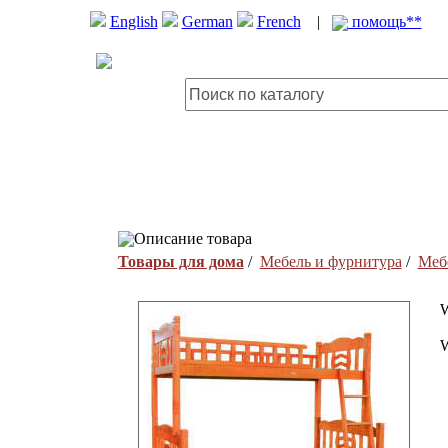
English
German
French
|
помощь**
Описание товара
Товары для дома
/
Мебель и фурнитура
/
Меб
W
W