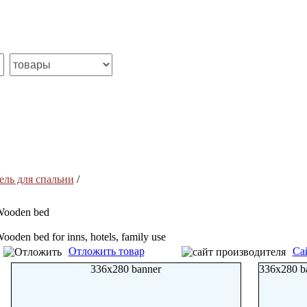
ель для спальни
/
ooden bed
ooden bed for inns, hotels, family use
Отложить товар
Са
336x280 banner
336x280 b