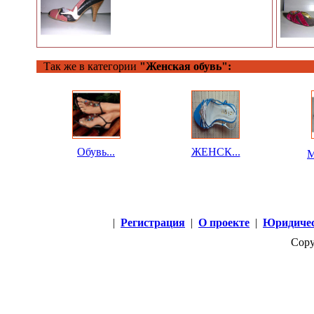
Так же в категории
"Женская обувь":
Обувь...
ЖЕНСК...
M
|
Регистрация
|
О проекте
|
Юридичес
Copy