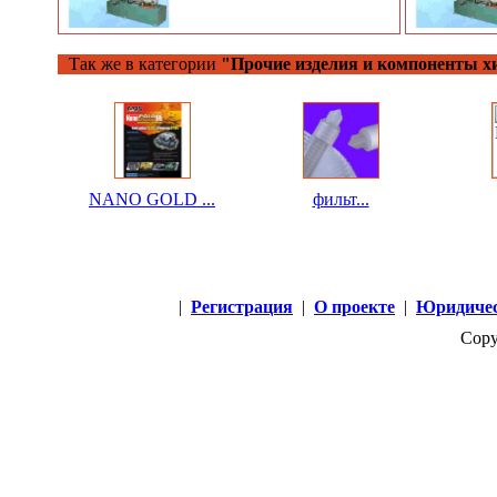
Так же в категории
"Прочие изделия и компоненты 
NANO GOLD ...
фильт...
|
Регистрация
|
О проекте
|
Юридичес
Copy