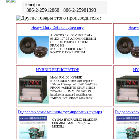
Телефон:
+886-2-25912868 +886-2-25981393
Другие товары этого производителя :
Heavy Duty Deluxe вуфер югу
Heavy
AL-977DX 12`` 30 -1500HZ AL-
931DX 10`` 35-АЛЮМИНИЕВЫЙ
СЛЕПОК РОЛИКА 1700HZ
FRAM НЕ-
КОРРЕСПОНДЕНТСКИЙ
КОНУС С ПОКРЫТИЕМ
HYBRID РЕГИСТРАТОР
HY
Model:RM10C HYBRID
RECORDER *Short case depth of
150mm *Dust-proof, IP-65 WATER-
PROOF *wEIGHTS ONLY 1.5kGS.
*RS-232C COMMUNICATION
interface in standard specification
*Allows user -selected consumble
Гидравлические машины формирования пузыря
Гидравличес
CY106A HYDRAULIC BLADDER
FORMING MACHINE (NEW
MODEL)