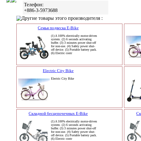
Телефон:
+886-3-5973688
Другие товары этого производителя :
Семья подвеска E-Bike
(1) A 100% electrically motor-driven
system. (2) 6 seconds activating
buffer. (3) 3 minutes power shut-off
for non-use. (4) Safety power shut-
off device. (5) Portable battery pack.
(6) Electric contr
Electric City Bike
Electric City Bike
Складной бесцепочечных E-Bike
Ск
(1) A 100% electrically motor-driven
system. (2) 6 seconds activating
buffer. (3) 3 minutes power shut-off
for non-use. (4) Safety power shut-
off device. (5) Portable battery pack.
(6) Electric contr