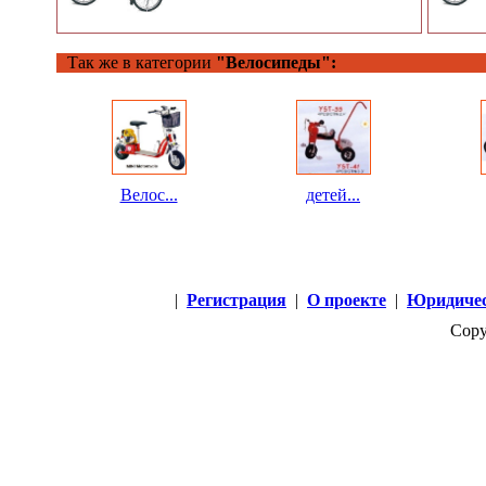
Так же в категории
"Велосипеды":
Велос...
детей...
|
Регистрация
|
О проекте
|
Юридичес
Copy