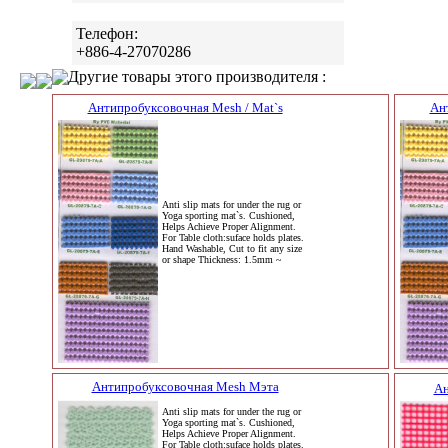
Телефон:
+886-4-27070286
Другие товары этого производителя :
Антипробуксовочная Mesh / Mat`s
Ан
Anti slip mats for under the rug or
Yoga sporting mat`s. Cushioned,
Helps Achieve Proper Alignment.
For Table cloth:suface holds plates.
Hand Washable, Cut to fit any size
or shape Thickness: 1.5mm ~
Антипробуксовочная Mesh Мэта
Ан
Anti slip mats for under the rug or
Yoga sporting mat`s. Cushioned,
Helps Achieve Proper Alignment.
For Table cloth:suface holds plates.