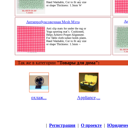
Hand Washable, Cut to fit any size
or shape Thickness: 1.3mm W
Ан
Антипробуксовочная Mesh Мэта
Anti slip mats for under the rug or
Yoga sporting mat`s. Cushioned,
Helps Achieve Proper Alignment.
For Table cloth:suface holds plates.
Hand Washable, Cut to fit any size
or shape Thickness: 1.5mm ~
Так же в категории
"Товары для дома":
охлаж...
Appliance,...
|
Регистрация
|
О проекте
|
Юридичес