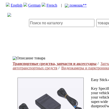
English
German
French
|
помощь**
Описание товара
Транспортные средства, запчасти и аксессуары
/
Запч
автотранспортных средств
/
Видеокамеры и парктроники
Easy Stick-
Key Specifi
your vehicl
your vehicl
super-wide 
dustproof/w