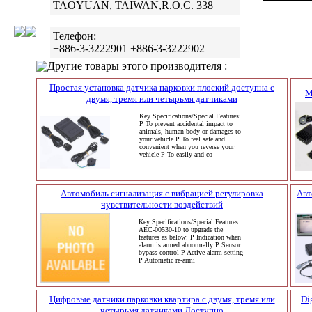
TAOYUAN, TAIWAN,R.O.C. 338
Телефон:
+886-3-3222901 +886-3-3222902
Другие товары этого производителя :
Простая установка датчика парковки плоский доступна с
М
двумя, тремя или четырьмя датчиками
Key Specifications/Special Features:
P To prevent accidental impact to
animals, human body or damages to
your vehicle P To feel safe and
convenient when you reverse your
vehicle P To easily and co
Автомобиль сигнализация с вибрацией регулировка
Авт
чувствительности воздействий
Key Specifications/Special Features:
AEC-00530-10 to upgrade the
features as below: P Indication when
alarm is armed abnormally P Sensor
bypass control P Active alarm setting
P Automatic re-armi
Цифровые датчики парковки квартира с двумя, тремя или
Di
четырьмя датчиками Доступно