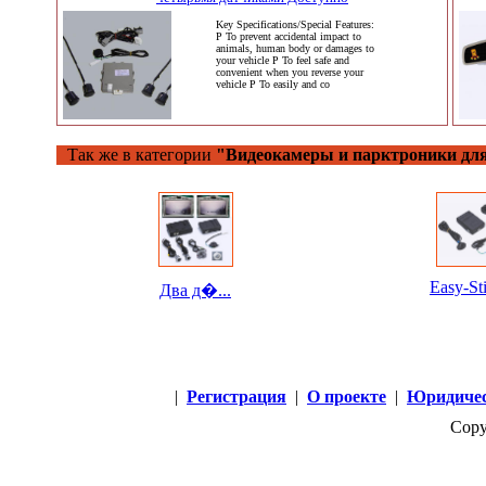
Key Specifications/Special Features:
P To prevent accidental impact to
animals, human body or damages to
your vehicle P To feel safe and
convenient when you reverse your
vehicle P To easily and co
Так же в категории
"Видеокамеры и парктроники для
Easy-Sti
Два д�...
|
Регистрация
|
О проекте
|
Юридичес
Copy