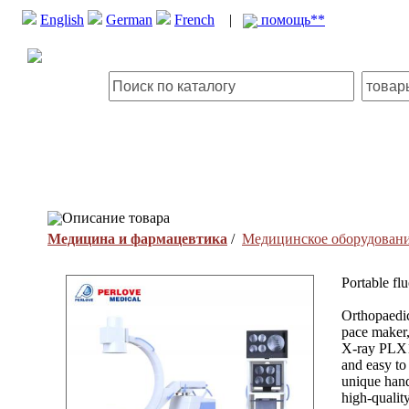
English
German
French
|
помощь**
Описание товара
Медицина и фармацевтика
/
Медицинское оборудован
Portable fl
Orthopaedic
pace maker,
X-ray PLX1
and easy to
unique hand
high-qualit