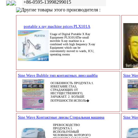
+86-0595-13998299015
Другие товары этого производителя :
portable x ray machine prices PLX101A
Usage of Digital Portable X Ray
Equipment PLX101AThe small
movible X-ray machine is a
combined with high frequency X-ray
Equipment which can be
conveniently moved to wards, ICU,
operating rooms
Sine Wave Bubble тип контактных линз шайба
Sine Wa
ОСОБЕННОСТЬ ПРОДУКТА:1.
ИЗБЕГАНИЕ ГЛАЗ,
СТРАДАЮЩИХ ОТ
НЕСУЩЕСТВЕННОГО,
ЗАРАЖАЕТ. 2. БОЛЬШЕ
ПОТРЕБНОСТИ ИСПОЛЬ�
Sine Wave Контактные линзы Стиральная машина
Sine Wa
ПРЕВОСХОДСТВО
ПРОДУКТА:1.
ИСПОЛЬЗУЕМЫЙ
ЧЕЛОВЕКОМ, КОТОРОГО