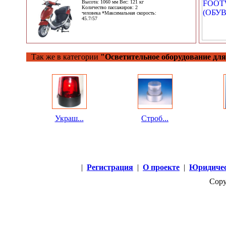
Высота: 1060 мм Вес: 121 кг
Количество пассажиров: 2
человека *Максимальная скорость:
45.7/57
Так же в категории
"Осветительное оборудование для
Украш...
Строб...
|
Регистрация
|
О проекте
|
Юридичес
Copy