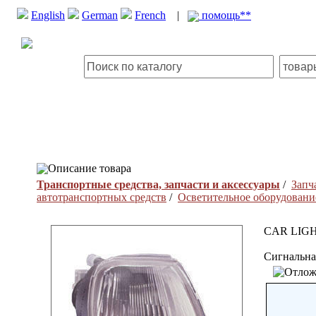
English
German
French
|
помощь**
Описание товара
Транспортные средства, запчасти и аксессуары
/
Запч
автотранспортных средств
/
Осветительное оборудовани
CAR LIG
Сигнальна