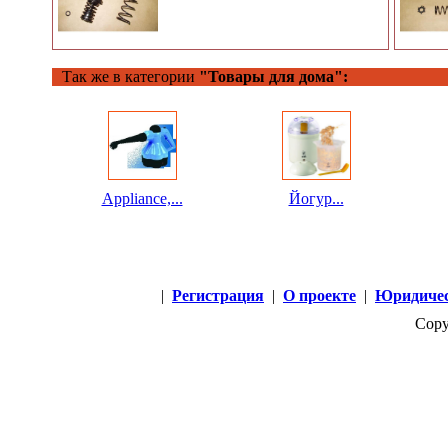
Так же в категории
"Товары для дома":
Appliance,...
Йогур...
|
Регистрация
|
О проекте
|
Юридичес
Copy