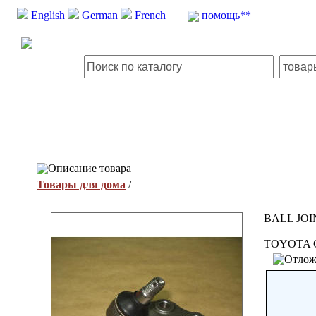
English
German
French
|
помощь**
Описание товара
Товары для дома
/
BALL JOI
TOYOTA C