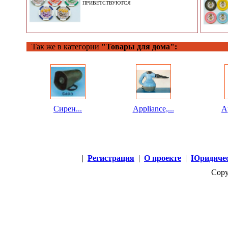
ПРИВЕТСТВУЮТСЯ
Так же в категории
"Товары для дома":
Сирен...
Appliance,...
Ap
|
Регистрация
|
О проекте
|
Юридичес
Copy