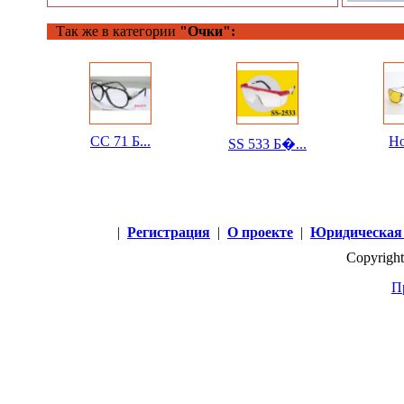
Так же в категории
"Очки":
СС 71 Б...
Но
SS 533 Б�...
|
Регистрация
|
О проекте
|
Юридическая
Copyright
П