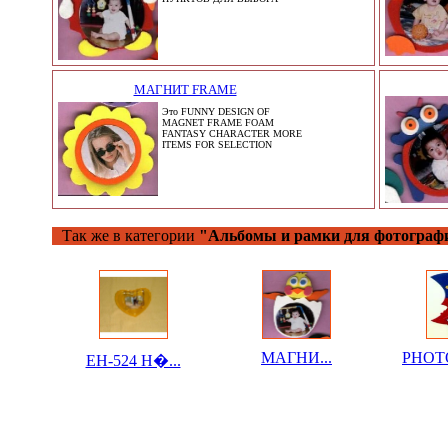
МАГНИТ FRAME
Это FUNNY DESIGN OF
MAGNET FRAME FOAM
FANTASY CHARACTER MORE
ITEMS FOR SELECTION
Так же в категории
"Альбомы и рамки для фотограф
МАГНИ...
PHOTO
EH-524 Н�...